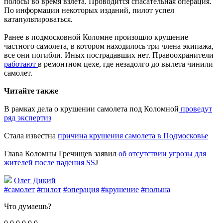
полосы во время взлета. Проводится спасательная операция.
По информации некоторых изданий, пилот успел
катапультироваться.
Ранее в подмосковной Коломне произошло крушение
частного самолета, в котором находилось три члена экипажа,
все они погибли. Иных пострадавших нет. Правоохранители
работают
в ремонтном цехе, где незадолго до вылета чинили
самолет.
Читайте также
В рамках дела о крушении самолета под Коломной
проведут
ряд экспертиз
Стала известна
причина крушения самолета в Подмосковье
Глава Коломны Гречищев заявил
об отсутствии угрозы для
жителей после падения SS
J
Олег Дикий
#самолет
#пилот
#операция
#крушение
#польша
Что думаешь?