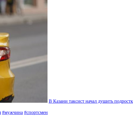
В Казани таксист начал душить подростка
я
#мужчина
#спортсмен