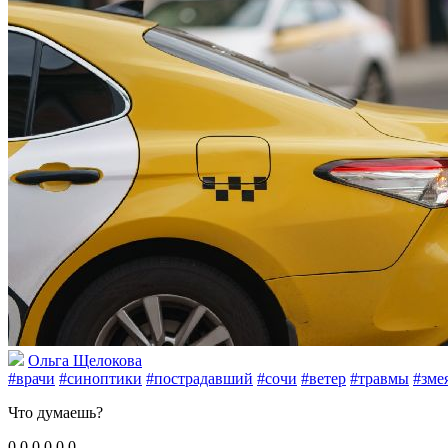
Ольга Щелокова
#врачи
#синоптики
#пострадавший
#сочи
#ветер
#травмы
#зме
Что думаешь?
0
0
0
0
0
0