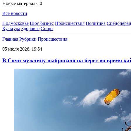
Новые материалы
0
Все новости
Подмосковье
Шоу-бизнес
Происшествия
Политика
Спецоперац
Культура
Здоровье
Спорт
Главная
Рубрики
Происшествия
05 июля 2026, 19:54
В Сочи мужчину выбросило на берег во время ка