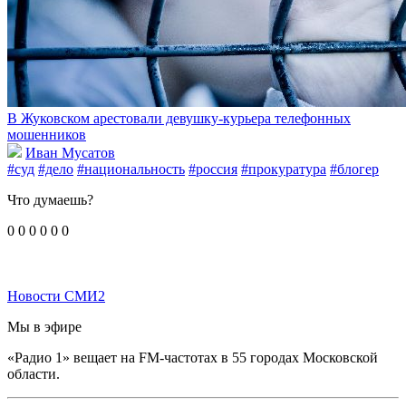
В Жуковском арестовали девушку-курьера телефонных
мошенников
Иван Мусатов
#суд
#дело
#национальность
#россия
#прокуратура
#блогер
Что думаешь?
0
0
0
0
0
0
Новости СМИ2
Мы в эфире
«Радио 1» вещает на FM-частотах в 55 городах Московской
области.