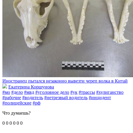
Иностранец пытался незаконно вывезти череп волка в Китай
Екатерина Коршунова
#мо
#дело
#мвд
#уголовное дело
#ук
#трассы
#хулиганство
#рабочие
#водитель
#нетрезвый водитель
#инцидент
#полицейские
#рф
Что думаешь?
0
0
0
0
0
0