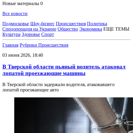
Новые материалы
0
Все новости
Подмосковье
Шоу-бизнес
Происшествия
Политика
Спецоперация на Украине
Общество
Экономика
ЕЩЕ ТЕМЫ
Культура
Здоровье
Спорт
Главная
Рубрики
Происшествия
03 июня 2026, 18:40
В Тверской области пьяный водитель атаковал
лопатой проезжающие машины
В Тверской области задержали водителя, атаковавшего
лопатой проезжающие авто