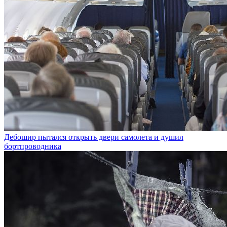
Дебошир пытался открыть двери самолета и душил
бортпроводника