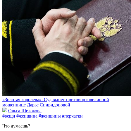
«Золотая королева»: Суд вынес приговор ювелирной
мошеннице Дарье Спиридоновой
Ольга Щелокова
#вещи
#женщина
#женщины
#перчатки
Что думаешь?