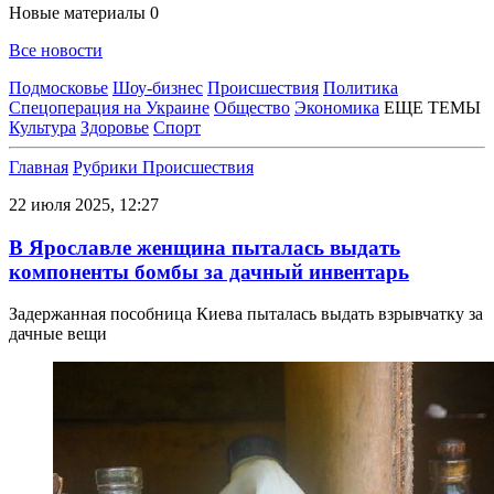
Новые материалы
0
Все новости
Подмосковье
Шоу-бизнес
Происшествия
Политика
Спецоперация на Украине
Общество
Экономика
ЕЩЕ ТЕМЫ
Культура
Здоровье
Спорт
Главная
Рубрики
Происшествия
22 июля 2025, 12:27
В Ярославле женщина пыталась выдать
компоненты бомбы за дачный инвентарь
Задержанная пособница Киева пыталась выдать взрывчатку за
дачные вещи