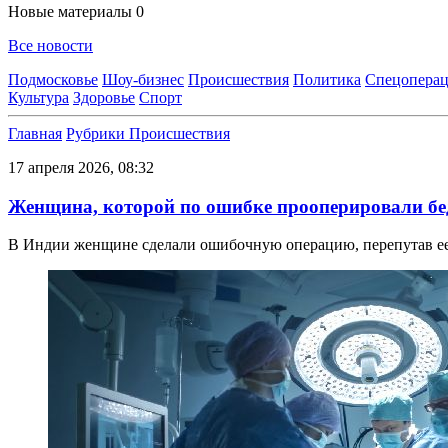
Новые материалы
0
Все новости
Подмосковье
Шоу-бизнес
Происшествия
Политика
Спецоперац
Культура
Здоровье
Спорт
Главная
Рубрики
Происшествия
17 апреля 2026, 08:32
Женщина, которой по ошибке прооперировали бе
В Индии женщине сделали ошибочную операцию, перепутав ее