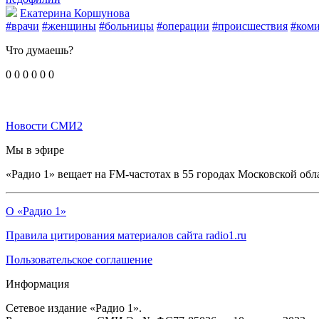
Екатерина Коршунова
#врачи
#женщины
#больницы
#операции
#происшествия
#коми
Что думаешь?
0
0
0
0
0
0
Новости СМИ2
Мы в эфире
«Радио 1» вещает на FM-частотах в 55 городах Московской обл
О «Радио 1»
Правила цитирования материалов сайта radio1.ru
Пользовательское соглашение
Информация
Сетевое издание «Радио 1».