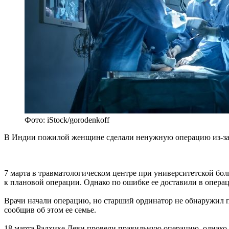
Фото: iStock/gorodenkoff
В Индии пожилой женщине сделали ненужную операцию из-за г
7 марта в травматологическом центре при университетской бо
к плановой операции. Однако по ошибке ее доставили в опера
Врачи начали операцию, но старший ординатор не обнаружил пе
сообщив об этом ее семье.
18 марта Радхике Деви провели правильную операцию, однако 