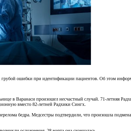
рубой ошибки при идентификации пациентов. Об этом информир
льнице в Варанаси произошел несчастный случай. 71-летняя Рад
ционную вместо 82-летней Радхики Сингх.
релома бедра. Медсестры подтвердили, что произошла подмена. 
возникли осложнения. 28 марта она скончалась.