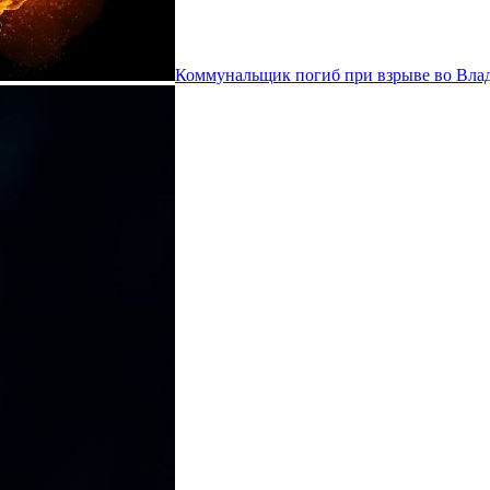
Коммунальщик погиб при взрыве во Вла