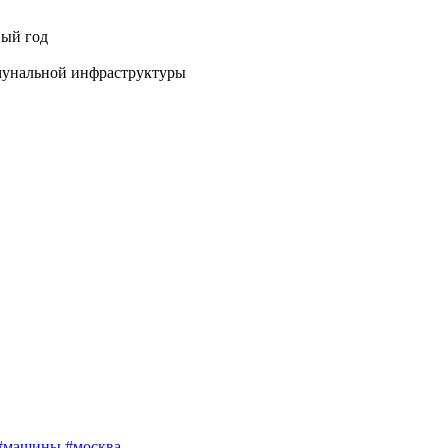
ый год
унальной инфраструктуры
#машины
#москва