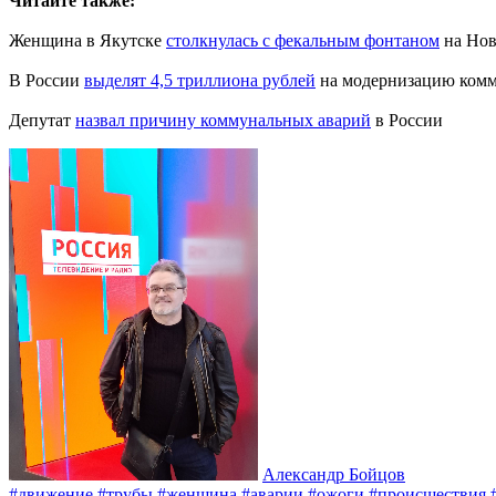
Читайте также:
Женщина в Якутске
столкнулась с фекальным фонтаном
на Нов
В России
выделят 4,5 триллиона рублей
на модернизацию комм
Депутат
назвал причину коммунальных аварий
в России
Александр Бойцов
#движение
#трубы
#женщина
#аварии
#ожоги
#происшествия