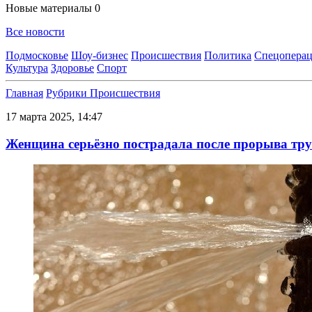
Новые материалы
0
Все новости
Подмосковье
Шоу-бизнес
Происшествия
Политика
Спецоперац
Культура
Здоровье
Спорт
Главная
Рубрики
Происшествия
17 марта 2025, 14:47
Женщина серьёзно пострадала после прорыва тру