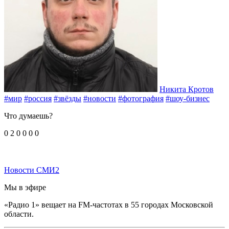
Никита Кротов
#мир
#россия
#звёзды
#новости
#фотография
#шоу-бизнес
Что думаешь?
0
2
0
0
0
0
Новости СМИ2
Мы в эфире
«Радио 1» вещает на FM-частотах в 55 городах Московской
области.