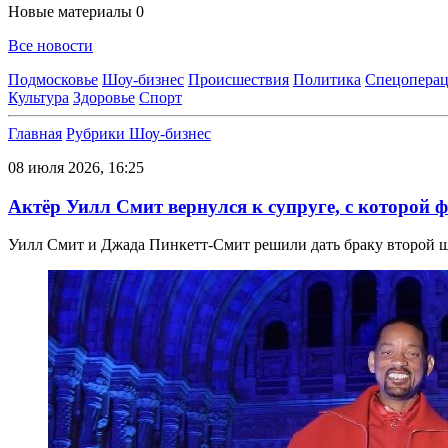
Новые материалы
0
Все новости
Подмосковье
Шоу-бизнес
Происшествия
Политика
Спецоперац
Культура
Здоровье
Спорт
Главная
Рубрики
Шоу-бизнес
08 июля 2026, 16:25
Актёр Уилл Смит вернулся к супруге, с которой ф
Уилл Смит и Джада Пинкетт-Смит решили дать браку второй 