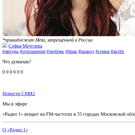
*принадлежит Meta, запрещённой в России
Софья Метелева
#звёзды
#отношения
#любовь
#брак
#развод
#семья
#актёр
Что думаешь?
0
0
0
0
0
0
Новости СМИ2
Мы в эфире
«Радио 1» вещает на FM-частотах в 55 городах Московской обл
О «Радио 1»