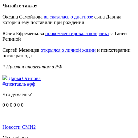
Читайте также:
Оксана Самойлова
высказалась о диагнозе
сына Давида,
который ему поставили при рождении
Юлия Ефременкова
прокомментировала конфликт
с Таней
Репиной
Сергей Мезенцев
открылся о личной жизни
и психотерапии
после развода
* Признан иноагентом в РФ
Дарья Осипова
#спектакль
#рф
Что думаешь?
0
0
0
0
0
0
Новости СМИ2
Мы в эфире