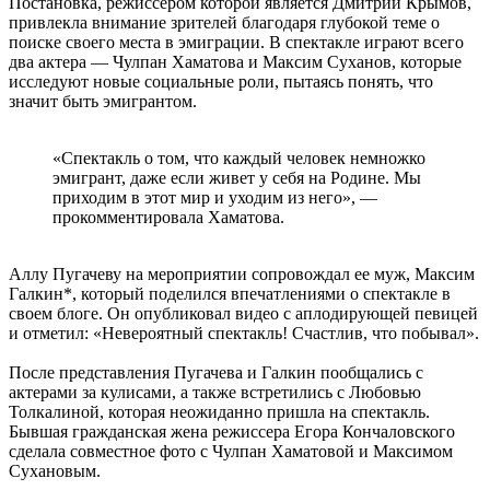
Постановка, режиссером которой является Дмитрий Крымов,
привлекла внимание зрителей благодаря глубокой теме о
поиске своего места в эмиграции. В спектакле играют всего
два актера — Чулпан Хаматова и Максим Суханов, которые
исследуют новые социальные роли, пытаясь понять, что
значит быть эмигрантом.
«Спектакль о том, что каждый человек немножко
эмигрант, даже если живет у себя на Родине. Мы
приходим в этот мир и уходим из него», —
прокомментировала Хаматова.
Аллу Пугачеву на мероприятии сопровождал ее муж, Максим
Галкин*, который поделился впечатлениями о спектакле в
своем блоге. Он опубликовал видео с аплодирующей певицей
и отметил: «Невероятный спектакль! Счастлив, что побывал».
После представления Пугачева и Галкин пообщались с
актерами за кулисами, а также встретились с Любовью
Толкалиной, которая неожиданно пришла на спектакль.
Бывшая гражданская жена режиссера Егора Кончаловского
сделала совместное фото с Чулпан Хаматовой и Максимом
Сухановым.