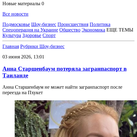
Новые материалы
0
Все новости
Подмосковье
Шоу-бизнес
Происшествия
Политика
Спецоперация на Украине
Общество
Экономика
ЕЩЕ ТЕМЫ
Культура
Здоровье
Спорт
Главная
Рубрики
Шоу-бизнес
03 июня 2026, 13:01
Анна Старшенбаум потеряла загранпаспорт в
Таиланде
Анна Старшенбаум не может найти загранпаспорт после
переезда на Пхукет