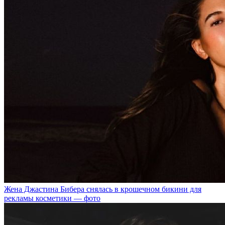
Жена Джастина Бибера снялась в крошечном бикини для
рекламы косметики — фото