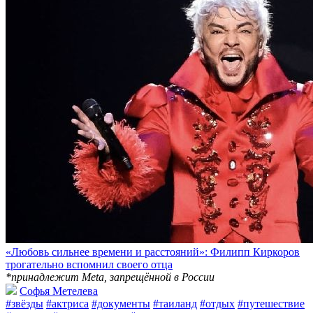
«Любовь сильнее времени и расстояний»: Филипп Киркоров
трогательно вспомнил своего отца
*принадлежит Meta, запрещённой в России
Софья Метелева
#звёзды
#актриса
#документы
#таиланд
#отдых
#путешествие