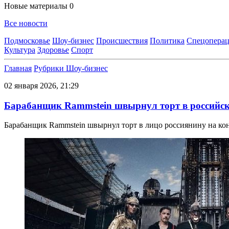
Новые материалы
0
Все новости
Подмосковье
Шоу-бизнес
Происшествия
Политика
Спецоперац
Культура
Здоровье
Спорт
Главная
Рубрики
Шоу-бизнес
02 января 2026, 21:29
Барабанщик Rammstein швырнул торт в российско
Барабанщик Rammstein швырнул торт в лицо россиянину на ко