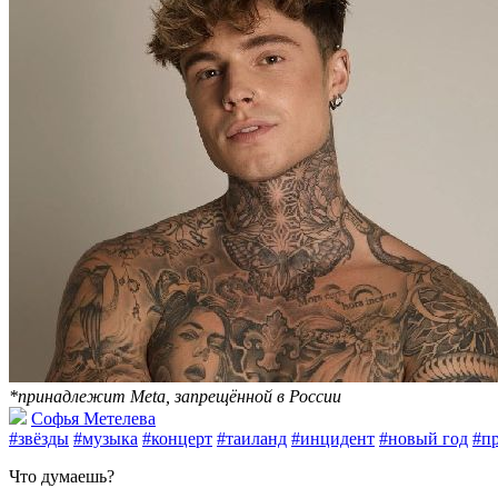
*принадлежит Meta, запрещённой в России
Софья Метелева
#звёзды
#музыка
#концерт
#таиланд
#инцидент
#новый год
#п
Что думаешь?