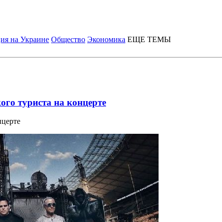
ия на Украине
Общество
Экономика
ЕЩЕ ТЕМЫ
го туриста на концерте
нцерте