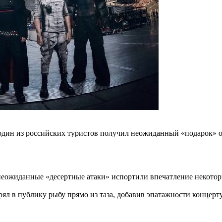
один из российских туристов получил неожиданный «подарок» о
 неожиданные «десертные атаки» испортили впечатление некото
л в публику рыбу прямо из таза, добавив эпатажности концерту.