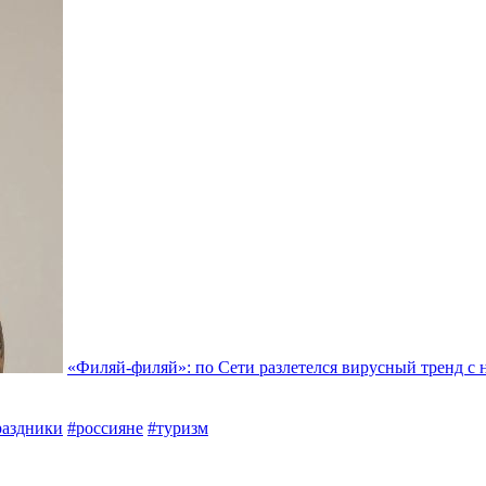
«Филяй-филяй»: по Сети разлетелся вирусный тренд с
раздники
#россияне
#туризм