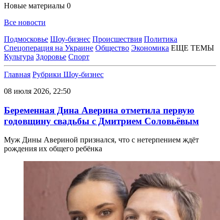
Новые материалы
0
Все новости
Подмосковье
Шоу-бизнес
Происшествия
Политика
Спецоперация на Украине
Общество
Экономика
ЕЩЕ ТЕМЫ
Культура
Здоровье
Спорт
Главная
Рубрики
Шоу-бизнес
08 июля 2026, 22:50
Беременная Дина Аверина отметила первую
годовщину свадьбы с Дмитрием Соловьёвым
Муж Дины Авериной признался, что с нетерпением ждёт
рождения их общего ребёнка