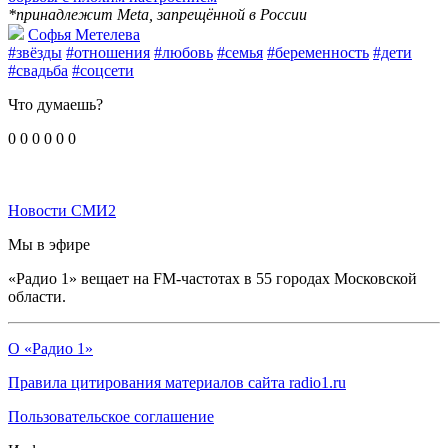
*принадлежит Meta, запрещённой в России
Софья Метелева
#звёзды
#отношения
#любовь
#семья
#беременность
#дети
#свадьба
#соцсети
Что думаешь?
0
0
0
0
0
0
Новости СМИ2
Мы в эфире
«Радио 1» вещает на FM-частотах в 55 городах Московской
области.
О «Радио 1»
Правила цитирования материалов сайта radio1.ru
Пользовательское соглашение