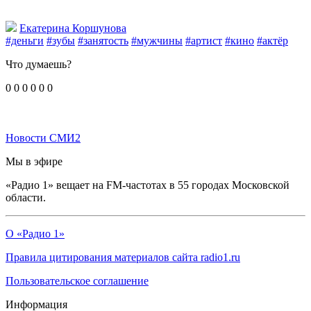
Екатерина Коршунова
#деньги
#зубы
#занятость
#мужчины
#артист
#кино
#актёр
Что думаешь?
0
0
0
0
0
0
Новости СМИ2
Мы в эфире
«Радио 1» вещает на FM-частотах в 55 городах Московской
области.
О «Радио 1»
Правила цитирования материалов сайта radio1.ru
Пользовательское соглашение
Информация