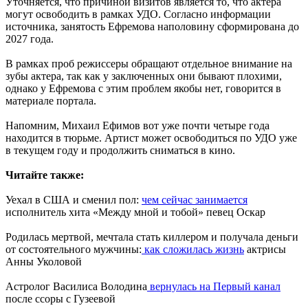
Уточняется, что причиной визитов является то, что актера
могут освободить в рамках УДО. Согласно информации
источника, занятость Ефремова наполовину сформирована до
2027 года.
В рамках проб режиссеры обращают отдельное внимание на
зубы актера, так как у заключенных они бывают плохими,
однако у Ефремова с этим проблем якобы нет, говорится в
материале портала.
Напомним, Михаил Ефимов вот уже почти четыре года
находится в тюрьме. Артист может освободиться по УДО уже
в текущем году и продолжить ​сниматься в кино.
Читайте также:
Уехал в США и сменил пол:
чем сейчас занимается
исполнитель хита «Между мной и тобой» певец Оскар
Родилась мертвой, мечтала стать киллером и получала деньги
от состоятельного мужчины:
как сложилась жизнь
актрисы
Анны Уколовой
Астролог Василиса Володина
вернулась на Первый канал
после ссоры с Гузеевой