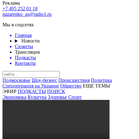
Реклама
+7 495 252 01 18
nazarenko_as@radio1.ru
Мы в соцсетях
Главная
Новости
Сюжеты
Трансляция
Подкасты
Контакты
Подмосковье
Шоу-бизнес
Происшествия
Политика
Спецоперация на Украине
Общество
ЕЩЕ ТЕМЫ
ЭФИР
ПОДКАСТЫ
ПОИСК
Экономика
Культура
Здоровье
Спорт