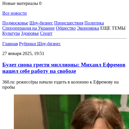
Новые материалы
0
Все новости
Подмосковье
Шоу-бизнес
Происшествия
Политика
Спецоперация на Украине
Общество
Экономика
ЕЩЕ ТЕМЫ
Культура
Здоровье
Спорт
Главная
Рубрики
Шоу-бизнес
27 января 2025, 19:51
Будет снова грести миллионы: Михаил Ефремов
нашел себе работу на свободе
360.ru: режиссёры начали ездить в колонию к Ефремову на
пробы