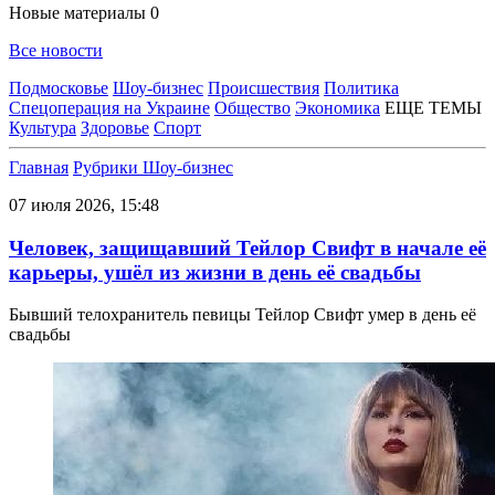
Новые материалы
0
Все новости
Подмосковье
Шоу-бизнес
Происшествия
Политика
Спецоперация на Украине
Общество
Экономика
ЕЩЕ ТЕМЫ
Культура
Здоровье
Спорт
Главная
Рубрики
Шоу-бизнес
07 июля 2026, 15:48
Человек, защищавший Тейлор Свифт в начале её
карьеры, ушёл из жизни в день её свадьбы
Бывший телохранитель певицы Тейлор Свифт умер в день её
свадьбы