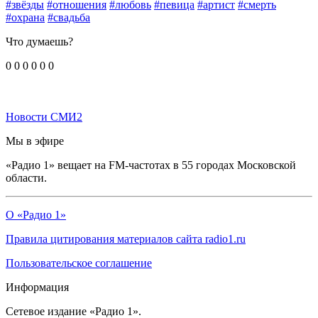
#звёзды
#отношения
#любовь
#певица
#артист
#смерть
#охрана
#свадьба
Что думаешь?
0
0
0
0
0
0
Новости СМИ2
Мы в эфире
«Радио 1» вещает на FM-частотах в 55 городах Московской
области.
О «Радио 1»
Правила цитирования материалов сайта radio1.ru
Пользовательское соглашение
Информация
Сетевое издание «Радио 1».