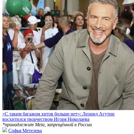
«С таким багажом хитов больше нет»: Леонид Агутин
восхитился творчеством Игоря Николаева
*принадлежит Meta, запрещённой в России
Софья Метелева