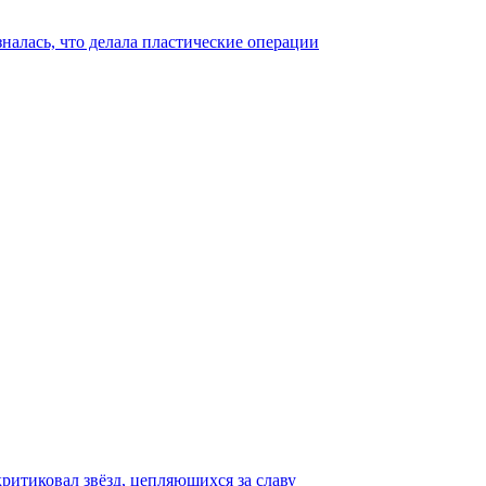
налась, что делала пластические операции
ритиковал звёзд, цепляющихся за славу