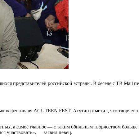
щихся представителей российской эстрады. В беседе с ТВ Mail 
амках фестиваля AGUTEEN FEST, Агутин отметил, что творчество
тных, а самое главное — с таким обильным творчеством больше н
лся участвовать», — заявил певец.