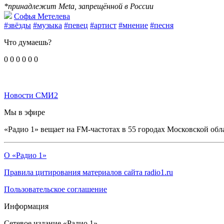
*принадлежит Meta, запрещённой в России
Софья Метелева
#звёзды
#музыка
#певец
#артист
#мнение
#песня
Что думаешь?
0
0
0
0
0
0
Новости СМИ2
Мы в эфире
«Радио 1» вещает на FM-частотах в 55 городах Московской обл
О «Радио 1»
Правила цитирования материалов сайта radio1.ru
Пользовательское соглашение
Информация
Сетевое издание «Радио 1».