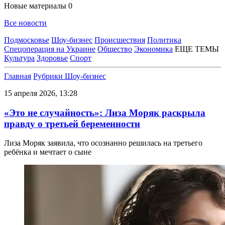
Новые материалы
0
Все новости
Подмосковье
Шоу-бизнес
Происшествия
Политика
Спецоперация на Украине
Общество
Экономика
ЕЩЕ ТЕМЫ
Культура
Здоровье
Спорт
Главная
Рубрики
Шоу-бизнес
15 апреля 2026, 13:28
«Это не случайность»: Лиза Моряк раскрыла
правду о третьей беременности
Лиза Моряк заявила, что осознанно решилась на третьего
ребёнка и мечтает о сыне