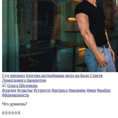
Суд признал блогера-застройщика вилл на Бали Сергея
Домогацкого банкротом
Ольга Щелокова
#сердце
#счастье
#супруги
#актриса
#мальчик
#мир
#выбор
#беременность
Что думаешь?
0
0
0
0
0
0