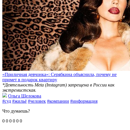
«Приличная девчонка»: Серябкина объяснила, почему не
примет в подарок квартиру
*Деятельность Meta (Instagram) запрещена в России как
экстремистская.
Ольга Щелокова
#суд
#жильё
#человек
#компании
#информация
Что думаешь?
0
0
0
0
0
0