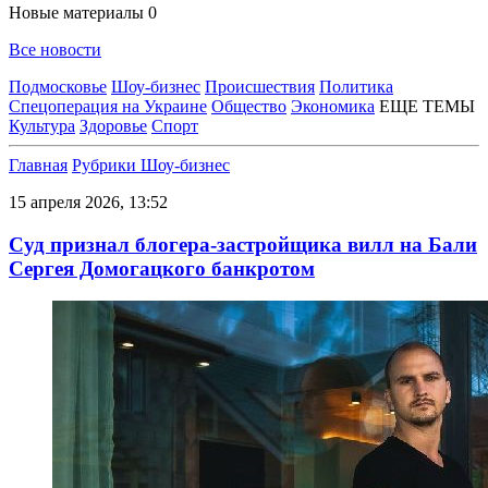
Новые материалы
0
Все новости
Подмосковье
Шоу-бизнес
Происшествия
Политика
Спецоперация на Украине
Общество
Экономика
ЕЩЕ ТЕМЫ
Культура
Здоровье
Спорт
Главная
Рубрики
Шоу-бизнес
15 апреля 2026, 13:52
Суд признал блогера-застройщика вилл на Бали
Сергея Домогацкого банкротом