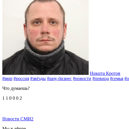
Никита Кротов
#мир
#россия
#звёзды
#шоу-бизнес
#новости
#певица
#семья
#
Что думаешь?
1
1
0
0
0
2
Новости СМИ2
Мы в эфире