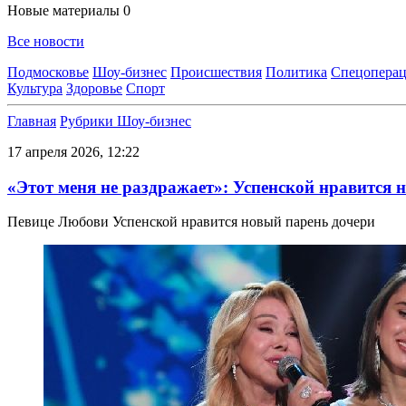
Новые материалы
0
Все новости
Подмосковье
Шоу-бизнес
Происшествия
Политика
Спецоперац
Культура
Здоровье
Спорт
Главная
Рубрики
Шоу-бизнес
17 апреля 2026, 12:22
«Этот меня не раздражает»: Успенской нравится 
Певице Любови Успенской нравится новый парень дочери