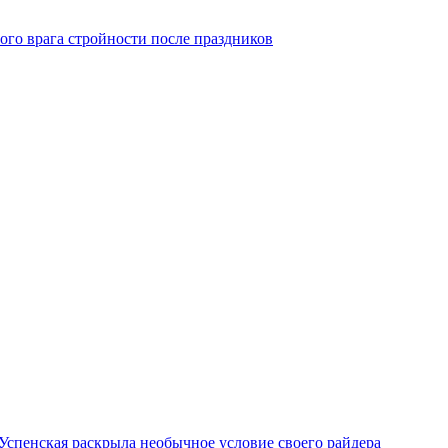
ого врага стройности после праздников
Успенская раскрыла необычное условие своего райдера