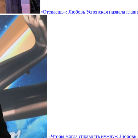
«Отекаешь»: Любовь Успенская назвала главн
«Чтобы могла справлять нужду»: Любовь 