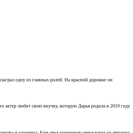
сыграл одну из главных ролей. На красной дорожке он
сех актер любит свою внучку, которую Дарья родила в 2019 году
ества и удочерил. Еще двух мальчиков семья взяла из детского