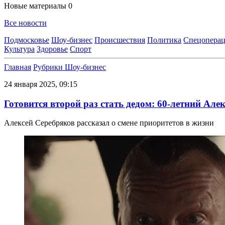
Новые материалы
0
Все новости
Подмосковье
Шоу-бизнес
Происшествия
Политика
Спецоперац
Культура
Здоровье
Спорт
Главная
Рубрики
Шоу-бизнес
24 января 2025, 09:15
Готовится второй раз стать дедом: 60-летний Але
Алексей Серебряков рассказал о смене приоритетов в жизни