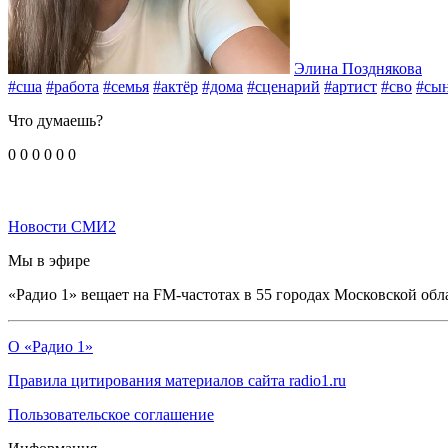
Элина Позднякова
#сша
#работа
#семья
#актёр
#дома
#сценарий
#артист
#сво
#сы
Что думаешь?
0
0
0
0
0
0
Новости СМИ2
Мы в эфире
«Радио 1» вещает на FM-частотах в 55 городах Московской обл
О «Радио 1»
Правила цитирования материалов сайта radio1.ru
Пользовательское соглашение