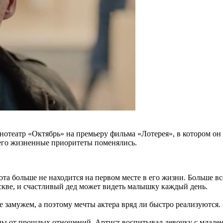
отеатр «Октябрь» на премьеру фильма «Лотерея», в котором он 
 его жизненные приоритеты поменялись.
бота больше не находится на первом месте в его жизни. Больше в
скве, и счастливый дед может видеть малышку каждый день.
е замужем, а поэтому мечты актера вряд ли быстро реализуются.
ены от прошлых отношений. Артист воспитывал девочку с младенч