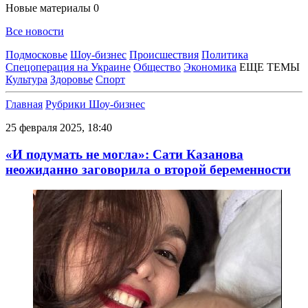
Новые материалы
0
Все новости
Подмосковье
Шоу-бизнес
Происшествия
Политика
Спецоперация на Украине
Общество
Экономика
ЕЩЕ ТЕМЫ
Культура
Здоровье
Спорт
Главная
Рубрики
Шоу-бизнес
25 февраля 2025, 18:40
«И подумать не могла»: Сати Казанова
неожиданно заговорила о второй беременности