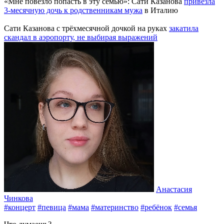
«Мне повезло попасть в эту семью»: Сати Казанова
привезла
3-месячную дочь к родственникам мужа
в Италию
Сати Казанова с трёхмесячной дочкой на руках
закатила
скандал в аэропорту, не выбирая выражений
Анастасия
Чинкова
#концерт
#певица
#мама
#материнство
#ребёнок
#семья