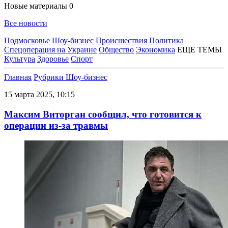
Новые материалы
0
Все новости
Подмосковье
Шоу-бизнес
Происшествия
Политика
Спецоперация на Украине
Общество
Экономика
ЕЩЕ ТЕМЫ
Культура
Здоровье
Спорт
Главная
Рубрики
Шоу-бизнес
15 марта 2025, 10:15
Максим Виторган сообщил, что готовится к
операции из-за травмы