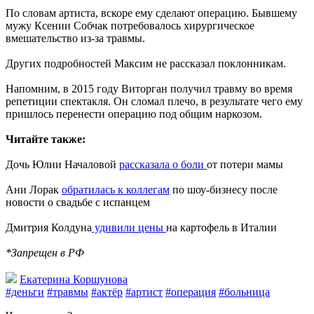
По словам артиста, вскоре ему сделают операцию. Бывшему
мужу Ксении Собчак потребовалось хирургическое
вмешательство из-за травмы.
Других подробностей Максим не рассказал поклонникам.
Напомним, в 2015 году Виторган получил травму во время
репетиции спектакля. Он сломал плечо, в результате чего ему
пришлось перенести операцию под общим наркозом.
Читайте также:
Дочь Юлии Началовой
рассказала о боли
от потери мамы
Ани Лорак
обратилась к коллегам
по шоу-бизнесу после
новости о свадьбе с испанцем
Дмитрия Колдуна
удивили цены
на картофель в Италии
*Запрещен в РФ
Екатерина Коршунова
#деньги
#травмы
#актёр
#артист
#операция
#больница