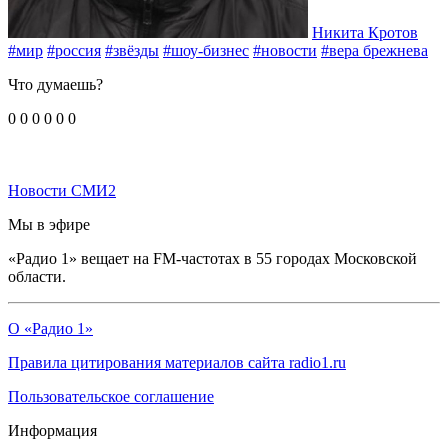
Никита Кротов
#мир
#россия
#звёзды
#шоу-бизнес
#новости
#вера брежнева
Что думаешь?
0
0
0
0
0
0
Новости СМИ2
Мы в эфире
«Радио 1» вещает на FM-частотах в 55 городах Московской
области.
О «Радио 1»
Правила цитирования материалов сайта radio1.ru
Пользовательское соглашение
Информация