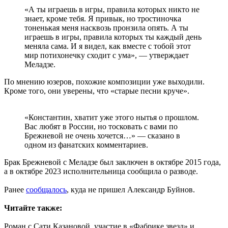
«А ты играешь в игры, правила которых никто не
знает, кроме тебя. Я привык, но тростиночка
тоненькая меня насквозь пронзила опять. А ты
играешь в игры, правила которых ты каждый день
меняла сама. И я видел, как вместе с тобой этот
мир потихонечку сходит с ума», — утверждает
Меладзе.
По мнению юзеров, похожие композиции уже выходили.
Кроме того, они уверены, что «старые песни круче».
«Константин, хватит уже этого нытья о прошлом.
Вас любят в России, но тосковать с вами по
Брежневой не очень хочется…» — сказано в
одном из фанатских комментариев.
Брак Брежневой с Меладзе был заключен в октябре 2015 года,
а в октябре 2023 исполнительница сообщила о разводе.
Ранее
сообщалось
, куда не пришел Александр Буйнов.
Читайте также:
Роман с Сати Казановой, участие в «Фабрике звезд» и