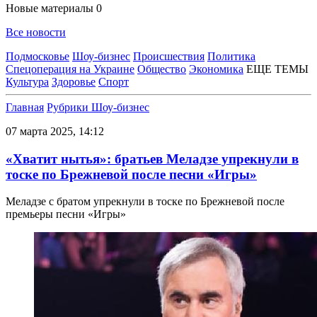
Новые материалы
0
Все новости
Подмосковье
Шоу-бизнес
Происшествия
Политика
Спецоперация на Украине
Общество
Экономика
ЕЩЕ ТЕМЫ
Культура
Здоровье
Спорт
Главная
Рубрики
Шоу-бизнес
07 марта 2025, 14:12
«Хватит нытья»: братьев Меладзе упрекнули в
тоске по Брежневой после песни «Игры»
Меладзе с братом упрекнули в тоске по Брежневой после
премьеры песни «Игры»