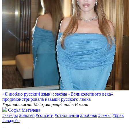
«Я люблю русский язык»: звезда «Великолепного века»
продемонстрировала навыки русского языка
*принадлежит Meta, запрещённой в России
Софья Метелева
#звёзды
#блогер
#соцсети
#отношения
#любовь
#семья
#брак
#свадьба