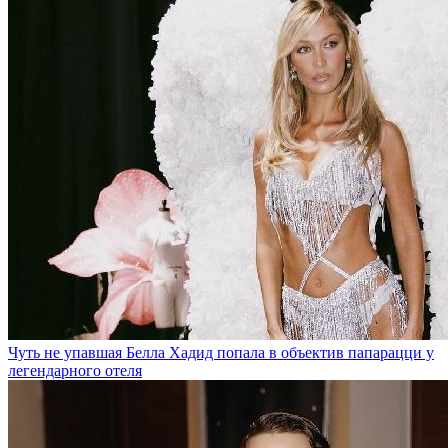
Чуть не упавшая Белла Хадид попала в объектив папарацци у
легендарного отеля