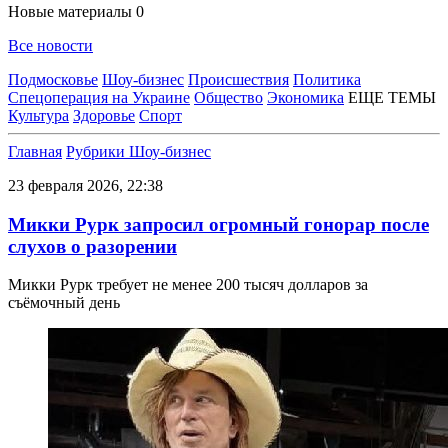
Новые материалы
0
Все новости
Подмосковье
Шоу-бизнес
Происшествия
Политика
Спецоперация на Украине
Общество
Экономика
ЕЩЕ ТЕМЫ
Культура
Здоровье
Спорт
Главная
Рубрики
Шоу-бизнес
23 февраля 2026, 22:38
Микки Рурк запросил огромный гонорар после
слухов о разорении
Микки Рурк требует не менее 200 тысяч долларов за
съёмочный день