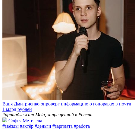
Ваня Дмитриенко опроверг информацию о гонорарах в почти
1 млрд рублей
*принадлежит Meta, запрещённой в России
Софья Метелева
#звёзды
#актёр
#деньги
#зарплата
#работа