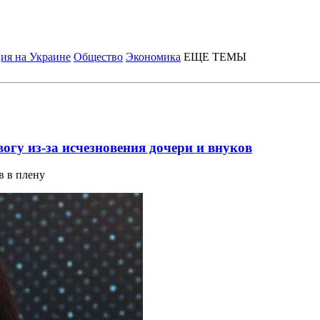
ия на Украине
Общество
Экономика
ЕЩЕ ТЕМЫ
огу из-за исчезновения дочери и внуков
в в плену