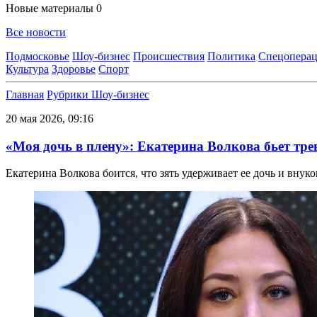
Новые материалы
0
Все новости
Подмосковье
Шоу-бизнес
Происшествия
Политика
Спецоперац
Культура
Здоровье
Спорт
Главная
Рубрики
Шоу-бизнес
20 мая 2026, 09:16
«Моя дочь в плену»: Екатерина Волкова бьет трев
Екатерина Волкова боится, что зять удерживает ее дочь и внуко