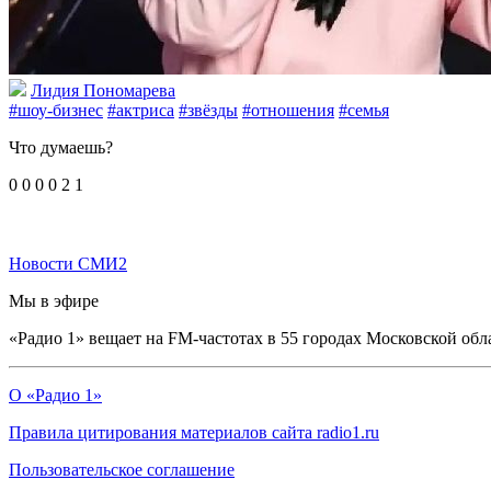
Лидия Пономарева
#шоу-бизнес
#актриса
#звёзды
#отношения
#семья
Что думаешь?
0
0
0
0
2
1
Новости СМИ2
Мы в эфире
«Радио 1» вещает на FM-частотах в 55 городах Московской обл
О «Радио 1»
Правила цитирования материалов сайта radio1.ru
Пользовательское соглашение