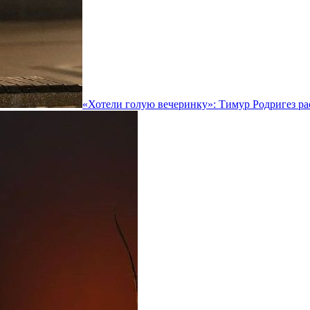
«Хотели голую вечеринку»: Тимур Родригез ра