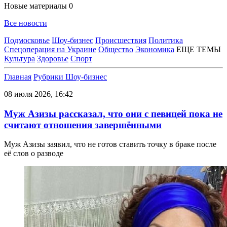
Новые материалы
0
Все новости
Подмосковье
Шоу-бизнес
Происшествия
Политика
Спецоперация на Украине
Общество
Экономика
ЕЩЕ ТЕМЫ
Культура
Здоровье
Спорт
Главная
Рубрики
Шоу-бизнес
08 июля 2026, 16:42
Муж Азизы рассказал, что они с певицей пока не
считают отношения завершёнными
Муж Азизы заявил, что не готов ставить точку в браке после
её слов о разводе