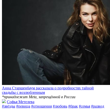
Анна Старшенбаум рассказала о подробностях тайной
свадьбы с возлюбленным
*принадлежит Meta, запрещённой в России
Софья Метелева
#звёзды
#певица
#отношения
#любовь
#брак
#семья
#развод