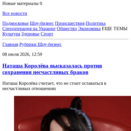
Новые материалы
0
Все новости
Подмосковье
Шоу-бизнес
Происшествия
Политика
Спецоперация на Украине
Общество
Экономика
ЕЩЕ ТЕМЫ
Культура
Здоровье
Спорт
Главная
Рубрики
Шоу-бизнес
08 июля 2026, 12:59
Наташа Королёва высказалась против
сохранения несчастливых браков
Наташа Королёва считает, что не стоит оставаться в
несчастливых отношениях