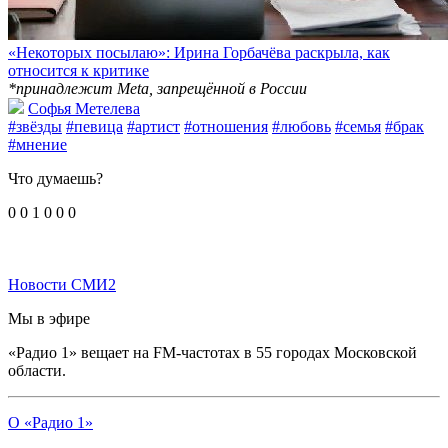
«Некоторых посылаю»: Ирина Горбачёва раскрыла, как
относится к критике
*принадлежит Meta, запрещённой в России
Софья Метелева
#звёзды
#певица
#артист
#отношения
#любовь
#семья
#брак
#мнение
Что думаешь?
0
0
1
0
0
0
Новости СМИ2
Мы в эфире
«Радио 1» вещает на FM-частотах в 55 городах Московской
области.
О «Радио 1»