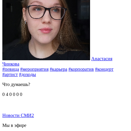
Анастасия
Чинкова
#певица
#мероприятия
#карьера
#корпоратив
#концерт
#артист
#доходы
Что думаешь?
0
4
0
0
0
0
Новости СМИ2
Мы в эфире