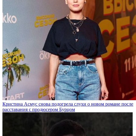
Кристина Асмус снова подогрела слухи о новом романе после
расставания с продюсером Бурцом