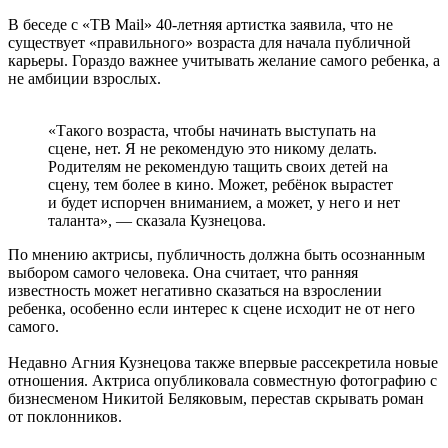
В беседе с «ТВ Mail» 40-летняя артистка заявила, что не
существует «правильного» возраста для начала публичной
карьеры. Гораздо важнее учитывать желание самого ребенка, а
не амбиции взрослых.
«Такого возраста, чтобы начинать выступать на
сцене, нет. Я не рекомендую это никому делать.
Родителям не рекомендую тащить своих детей на
сцену, тем более в кино. Может, ребёнок вырастет
и будет испорчен вниманием, а может, у него и нет
таланта», — сказала Кузнецова.
По мнению актрисы, публичность должна быть осознанным
выбором самого человека. Она считает, что ранняя
известность может негативно сказаться на взрослении
ребенка, особенно если интерес к сцене исходит не от него
самого.
Недавно Агния Кузнецова также впервые рассекретила новые
отношения. Актриса опубликовала совместную фотографию с
бизнесменом Никитой Беляковым, перестав скрывать роман
от поклонников.