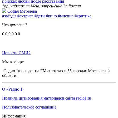
поисках любви после расставания
*принадлежит Meta, запрещённой в России
Софья Метелева
#звёзды
#актриса
#дети
#кино
#мнение
#критика
Что думаешь?
0
0
0
0
0
0
Новости СМИ2
Мы в эфире
«Радио 1» вещает на FM-частотах в 55 городах Московской
области.
О «Радио 1»
Правила цитирования материалов сайта radio1.ru
Пользовательское соглашение
Информация