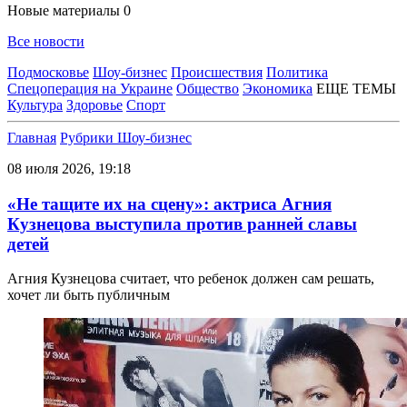
Новые материалы
0
Все новости
Подмосковье
Шоу-бизнес
Происшествия
Политика
Спецоперация на Украине
Общество
Экономика
ЕЩЕ ТЕМЫ
Культура
Здоровье
Спорт
Главная
Рубрики
Шоу-бизнес
08 июля 2026, 19:18
«Не тащите их на сцену»: актриса Агния
Кузнецова выступила против ранней славы
детей
Агния Кузнецова считает, что ребенок должен сам решать,
хочет ли быть публичным