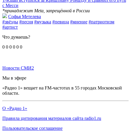
T-Killah вступился за Криштиану Роналду и сравнил его путь
с Месси
*принадлежит Meta, запрещённой в России
Софья Метелева
#звёзды
#песня
#музыка
#певица
#мнение
#патриотизм
#артист
Что думаешь?
0
0
0
0
0
0
Новости СМИ2
Мы в эфире
«Радио 1» вещает на FM-частотах в 55 городах Московской
области.
О «Радио 1»
Правила цитирования материалов сайта radio1.ru
Пользовательское соглашение