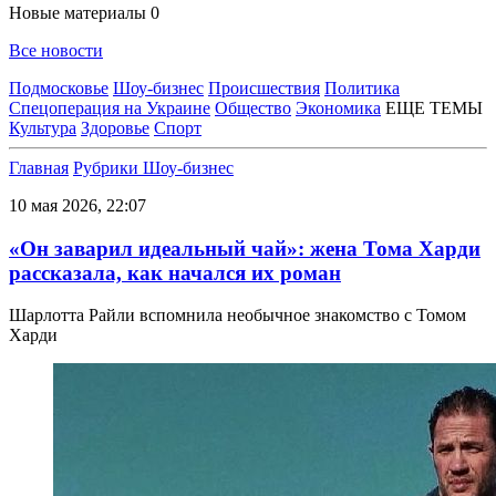
Новые материалы
0
Все новости
Подмосковье
Шоу-бизнес
Происшествия
Политика
Спецоперация на Украине
Общество
Экономика
ЕЩЕ ТЕМЫ
Культура
Здоровье
Спорт
Главная
Рубрики
Шоу-бизнес
10 мая 2026, 22:07
«Он заварил идеальный чай»: жена Тома Харди
рассказала, как начался их роман
Шарлотта Райли вспомнила необычное знакомство с Томом
Харди