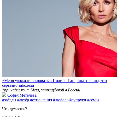
«Меня уложили в кровать»: Полина Гагарина заявила, что
серьёзно заболела
*принадлежит Meta, запрещённой в России
Софья Метелева
#звёзды
#актёр
#отношения
#любовь
#супруги
#семья
Что думаешь?