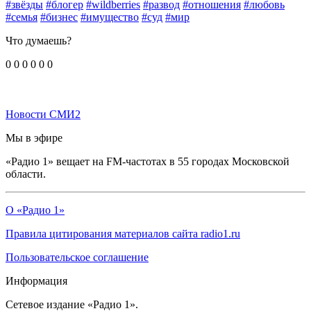
#звёзды
#блогер
#wildberries
#развод
#отношения
#любовь
#семья
#бизнес
#имущество
#суд
#мир
Что думаешь?
0
0
0
0
0
0
Новости СМИ2
Мы в эфире
«Радио 1» вещает на FM-частотах в 55 городах Московской
области.
О «Радио 1»
Правила цитирования материалов сайта radio1.ru
Пользовательское соглашение
Информация
Сетевое издание «Радио 1».