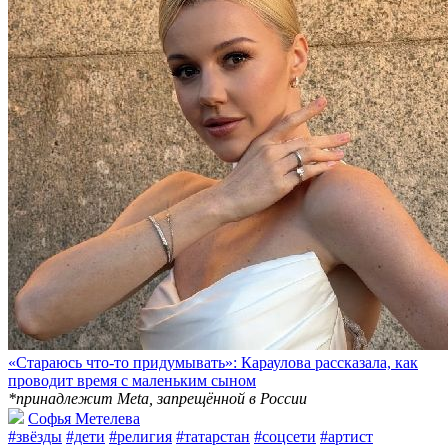
«Стараюсь что-то придумывать»: Караулова рассказала, как
проводит время с маленьким сыном
*принадлежит Meta, запрещённой в России
Софья Метелева
#звёзды
#дети
#религия
#татарстан
#соцсети
#артист