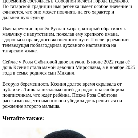
Церемония состоялась в Соборной мечети города Щёлково.
По татарской традиции имя ребёнка имеет особое значение и
считается, что оно может повлиять на его характер и
дальнейшую судьбу. ​
Имянаречение провёл Руслан хазрат, который обратился к
мальчику с напутствием, пожелав ему крепкого имана,
здоровья и праведного жизненного пути. После церемонии
телеведущая поблагодарила духовного наставника на
татарском языке.
Сейчас у Розы Сябитовой двое внуков. В июне 2022 года её
дочь Ксения стала мамой девочки Мирославы, а в ноябре 2025
года в семье родился сын Михаил.
Вторую беременность Ксения долгое время скрывала от
публики. Лишь за несколько дней до родов она сообщила
подписчикам, что ждёт ребёнка. Позже Роза Сябитова
рассказывала, что именно она убедила дочь решиться на
рождение второго малыша.
Читайте также: