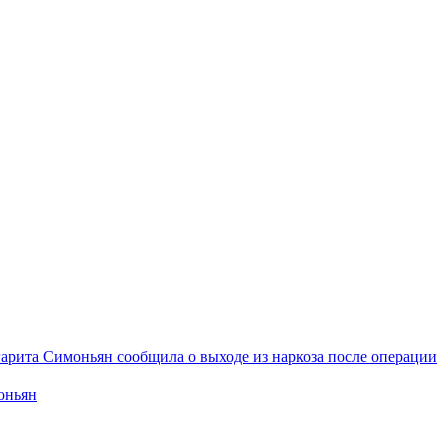
арита Симоньян сообщила о выходе из наркоза после операции
оньян