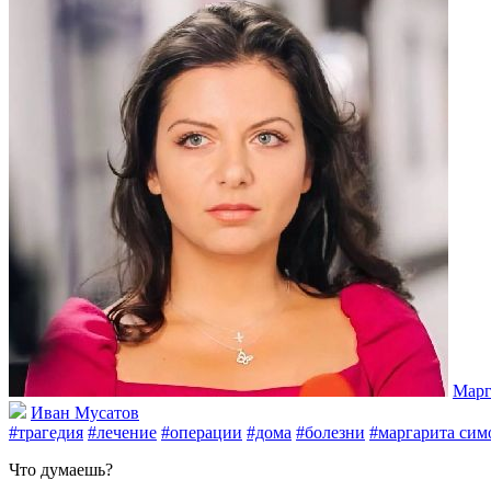
Марг
Иван Мусатов
#трагедия
#лечение
#операции
#дома
#болезни
#маргарита сим
Что думаешь?