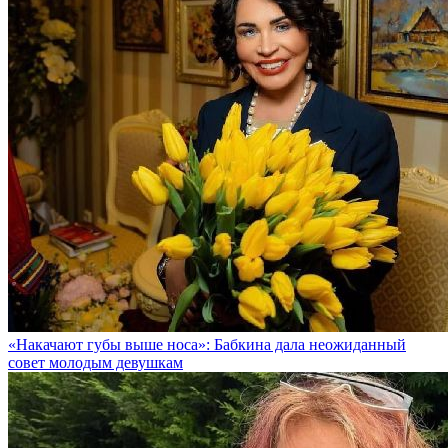
«Накачают губы выше носа»: Бабкина дала неожиданный
совет молодым девушкам