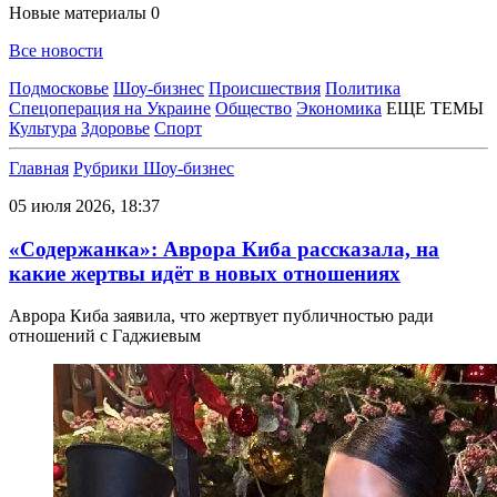
Новые материалы
0
Все новости
Подмосковье
Шоу-бизнес
Происшествия
Политика
Спецоперация на Украине
Общество
Экономика
ЕЩЕ ТЕМЫ
Культура
Здоровье
Спорт
Главная
Рубрики
Шоу-бизнес
05 июля 2026, 18:37
«Содержанка»: Аврора Киба рассказала, на
какие жертвы идёт в новых отношениях
Аврора Киба заявила, что жертвует публичностью ради
отношений с Гаджиевым