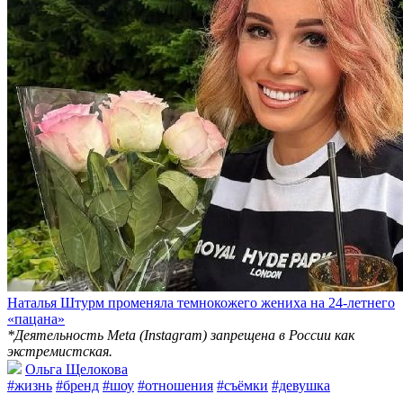
Наталья Штурм променяла темнокожего жениха на 24-летнего
«пацана»
*Деятельность Meta (Instagram) запрещена в России как
экстремистская.
Ольга Щелокова
#жизнь
#бренд
#шоу
#отношения
#съёмки
#девушка