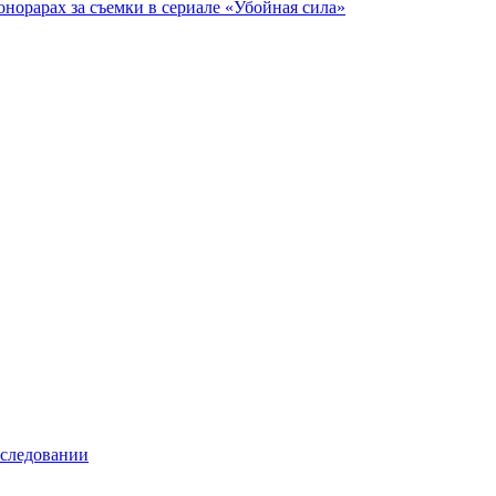
онорарах за съемки в сериале «Убойная сила»
еследовании