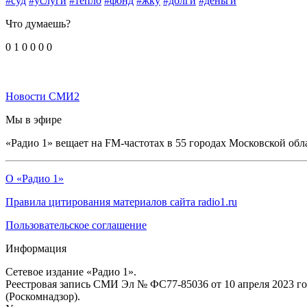
#суд
#услуги
#тепло
#фонд
#жку
#долги
#деньги
Что думаешь?
0
1
0
0
0
0
Новости СМИ2
Мы в эфире
«Радио 1» вещает на FM-частотах в 55 городах Московской обл
О «Радио 1»
Правила цитирования материалов сайта radio1.ru
Пользовательское соглашение
Информация
Сетевое издание «Радио 1».
Реестровая запись СМИ Эл № ФС77-85036 от 10 апреля 2023 г
(Роскомнадзор).