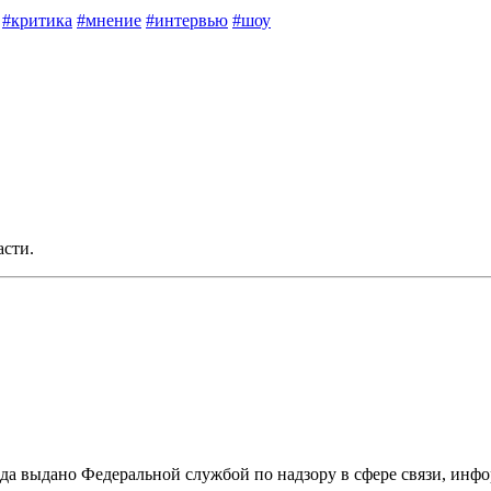
#критика
#мнение
#интервью
#шоу
асти.
ода выдано Федеральной службой по надзору в сфере связи, и