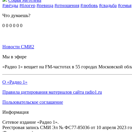
Софья Метелева
#звёзды
#блогер
#певица
#отношения
#любовь
#свадьба
#семья
Что думаешь?
0
0
0
0
0
0
Новости СМИ2
Мы в эфире
«Радио 1» вещает на FM-частотах в 55 городах Московской обл
О «Радио 1»
Правила цитирования материалов сайта radio1.ru
Пользовательское соглашение
Информация
Сетевое издание «Радио 1».
Реестровая запись СМИ Эл № ФС77-85036 от 10 апреля 2023 г