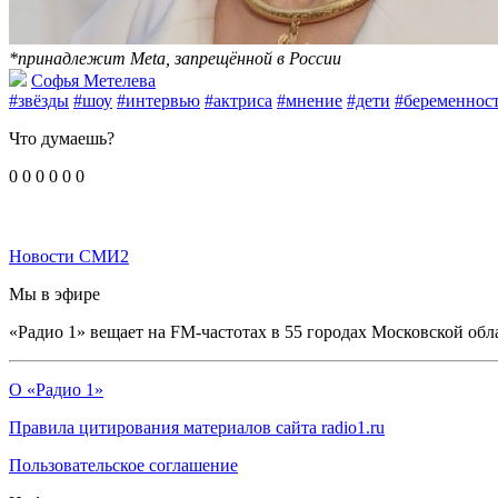
*принадлежит Meta, запрещённой в России
Софья Метелева
#звёзды
#шоу
#интервью
#актриса
#мнение
#дети
#беременнос
Что думаешь?
0
0
0
0
0
0
Новости СМИ2
Мы в эфире
«Радио 1» вещает на FM-частотах в 55 городах Московской обл
О «Радио 1»
Правила цитирования материалов сайта radio1.ru
Пользовательское соглашение