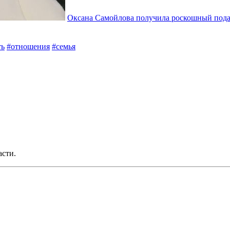
Оксана Самойлова получила роскошный пода
ть
#отношения
#семья
асти.