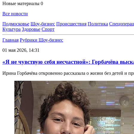
Новые материалы
0
Все новости
Подмосковье
Шоу-бизнес
Происшествия
Политика
Спецоперац
Культура
Здоровье
Спорт
Главная
Рубрики
Шоу-бизнес
01 мая 2026, 14:31
«Я не чувствую себя несчастной»: Горбачёва выска
Ирина Горбачёва откровенно рассказала о жизни без детей и п