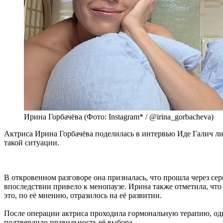
Ирина Горбачёва (Фото: Instagram* / @irina_gorbacheva)
Актриса Ирина Горбачёва поделилась в интервью Иде Галич л
такой ситуации.
В откровенном разговоре она призналась, что прошла через сер
впоследствии привело к менопаузе. Ирина также отметила, что
это, по её мнению, отразилось на её развитии.
После операции актриса проходила гормональную терапию, одна
подтвердило правильность её выбора.