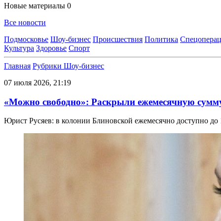
Новые материалы
0
Все новости
Подмосковье
Шоу-бизнес
Происшествия
Политика
Спецоперац
Культура
Здоровье
Спорт
Главная
Рубрики
Шоу-бизнес
07 июля 2026, 21:19
«Можно свободно»: Раскрыли ежемесячную сумму
Юрист Русяев: в колонии Блиновской ежемесячно доступно до 1