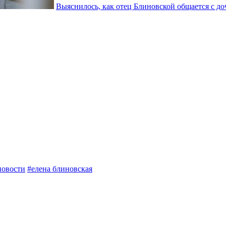
Выяснилось, как отец Блиновской общается с д
новости
#елена блиновская