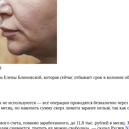
)
 Елены Блиновской, которая сейчас отбывает срок в колонии о
 не используются — все операции проводятся безналично через 
есяц, но накопить сумму сверх лимита заранее нельзя, так как 
ого счета, помимо заработанного, до 11,8 тыс. рублей в месяц.
одам снимается, тратить их можно свободно», — сказал Русяев
N