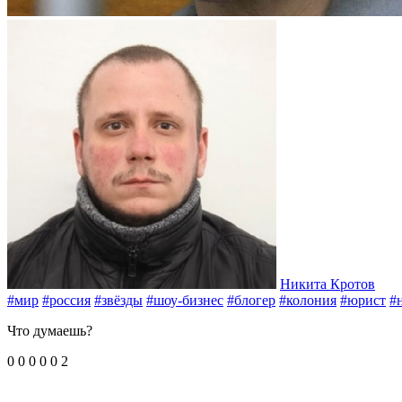
Никита Кротов
#мир
#россия
#звёзды
#шоу-бизнес
#блогер
#колония
#юрист
#
Что думаешь?
0
0
0
0
0
2