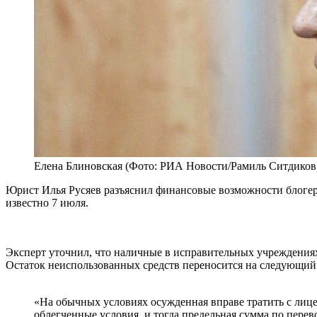
Елена Блиновская (Фото: РИА Новости/Рамиль Ситдиков
Юрист Илья Русяев разъяснил финансовые возможности блогера
известно 7 июля.
Эксперт уточнил, что наличные в исправительных учреждениях
Остаток неиспользованных средств переносится на следующий м
«На обычных условиях осужденная вправе тратить с лицев
облегченные условия, и тогда предельная сумма по перев