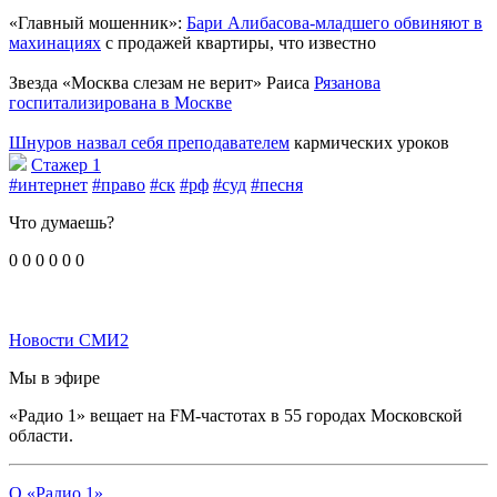
«Главный мошенник»:
Бари Алибасова-младшего обвиняют в
махинациях
с продажей квартиры, что известно
Звезда «Москва слезам не верит» Раиса
Рязанова
госпитализирована в Москве
Шнуров назвал себя преподавателем
кармических уроков
Стажер 1
#интернет
#право
#ск
#рф
#суд
#песня
Что думаешь?
0
0
0
0
0
0
Новости СМИ2
Мы в эфире
«Радио 1» вещает на FM-частотах в 55 городах Московской
области.
О «Радио 1»