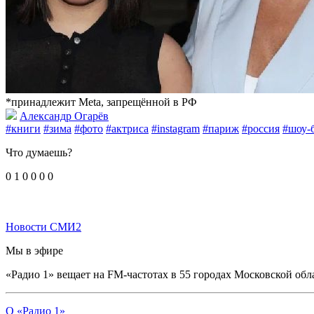
*принадлежит Meta, запрещённой в РФ
Александр Огарёв
#книги
#зима
#фото
#актриса
#instagram
#париж
#россия
#шоу-
Что думаешь?
0
1
0
0
0
0
Новости СМИ2
Мы в эфире
«Радио 1» вещает на FM-частотах в 55 городах Московской обл
О «Радио 1»