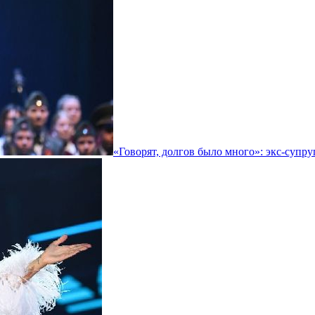
«Говорят, долгов было много»: экс-супру