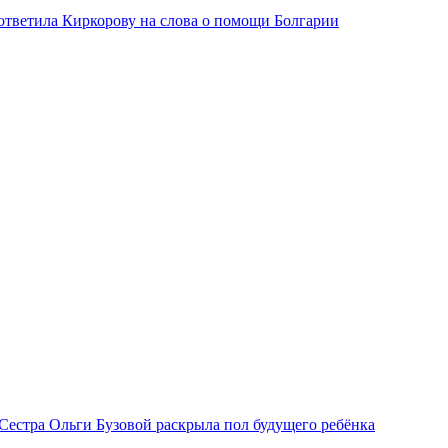
тветила Киркорову на слова о помощи Болгарии
Сестра Ольги Бузовой раскрыла пол будущего ребёнка