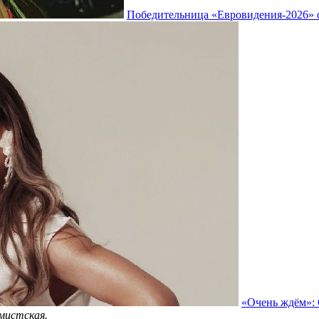
Победительница «Евровидения-2026» о
«Очень ждём»: 
емистская.