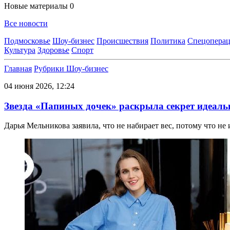
Новые материалы
0
Все новости
Подмосковье
Шоу-бизнес
Происшествия
Политика
Спецоперац
Культура
Здоровье
Спорт
Главная
Рубрики
Шоу-бизнес
04 июня 2026, 12:24
Звезда «Папиных дочек» раскрыла секрет идеаль
Дарья Мельникова заявила, что не набирает вес, потому что не