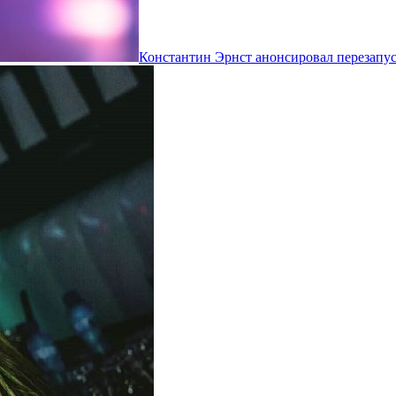
Константин Эрнст анонсировал перезапус