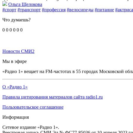
Ольга Щелокова
#спорт
#транспорт
#профессия
#велосипеды
#питание
#актрис
Что думаешь?
0
0
0
0
0
0
Новости СМИ2
Мы в эфире
«Радио 1» вещает на FM-частотах в 55 городах Московской обл
О «Радио 1»
Правила цитирования материалов сайта radio1.ru
Пользовательское соглашение
Информация
Сетевое издание «Радио 1».
Реестровая запись СМИ Эл № ФС77-85036 от 10 апреля 2023 г