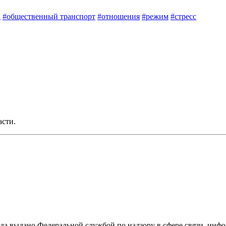
а
#общественный транспорт
#отношения
#режим
#стресс
асти.
ода выдано Федеральной службой по надзору в сфере связи, и