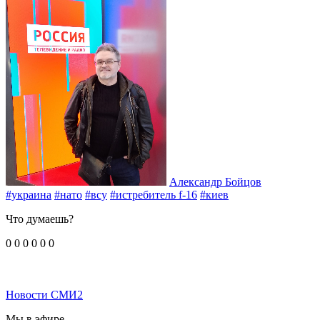
Александр Бойцов
#украина
#нато
#всу
#истребитель f-16
#киев
Что думаешь?
0
0
0
0
0
0
Новости СМИ2
Мы в эфире