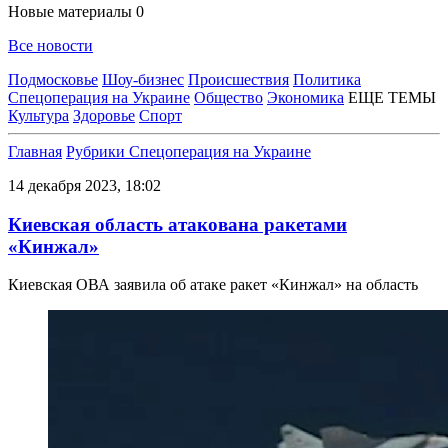
Новые материалы
0
Все новости
Подмосковье
Шоу-бизнес
Происшествия
Политика
Спецоперация на Украине
Общество
Экономика
ЕЩЕ ТЕМЫ
Культура
Здоровье
Спорт
Главная
Рубрики
Спецоперация на Украине
14 декабря 2023, 18:02
Киевская область атакована ракетами
«Кинжал»
Киевская ОВА заявила об атаке ракет «Кинжал» на область