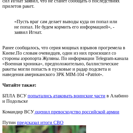
сил Игнат заявил, что не станет сообщать о последствиях
прилетов ракет.
«Пусть враг сам делает выводы куда он попал или
не попал. Не будем кормить его информацией», -
заявил Игнат.
Ранее сообщалось, что серия мощных взрывов прогремела в
Киеве.По словам очевидцев, один из них произошел со
стороны аэропорта Жуляны. По информации Telegram-канала
«Военная хроника», предположительно, баллистические
ракеты могли попасть в пусковые и радар подсвета и
наведения американского ЗРК MIM-104 «Patriot».
Читайте также:
БПЛА ВСУ
попытались атаковать воинские части
в Алабино
и Подольске
Командир ВСУ
оценил превосходство российской армии
Путин
предсказал итоги СВО