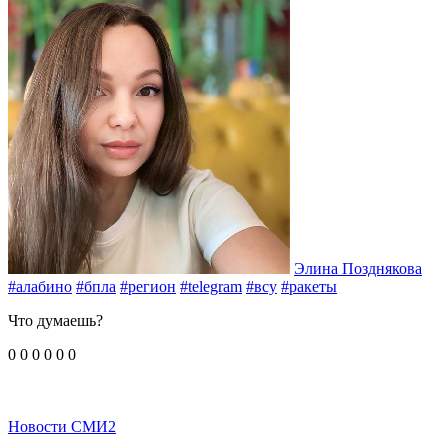
Элина Позднякова
#алабино
#бпла
#регион
#telegram
#всу
#ракеты
Что думаешь?
0
0
0
0
0
0
Новости СМИ2