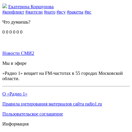
Екатерина Коршунова
#конфликт
#жители
#нато
#всу
#ракеты
#вс
Что думаешь?
0
0
0
0
0
0
Новости СМИ2
Мы в эфире
«Радио 1» вещает на FM-частотах в 55 городах Московской
области.
О «Радио 1»
Правила цитирования материалов сайта radio1.ru
Пользовательское соглашение
Информация