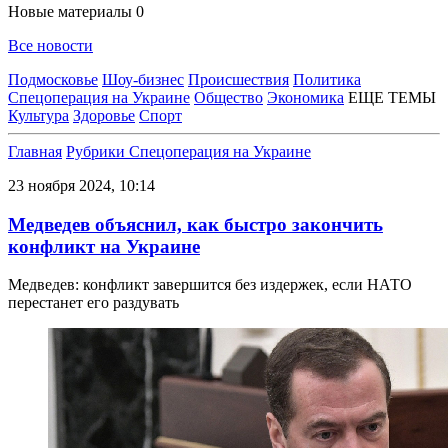
Новые материалы
0
Все новости
Подмосковье
Шоу-бизнес
Происшествия
Политика
Спецоперация на Украине
Общество
Экономика
ЕЩЕ ТЕМЫ
Культура
Здоровье
Спорт
Главная
Рубрики
Спецоперация на Украине
23 ноября 2024, 10:14
Медведев объяснил, как быстро закончить
конфликт на Украине
Медведев: конфликт завершится без издержек, если НАТО
перестанет его раздувать