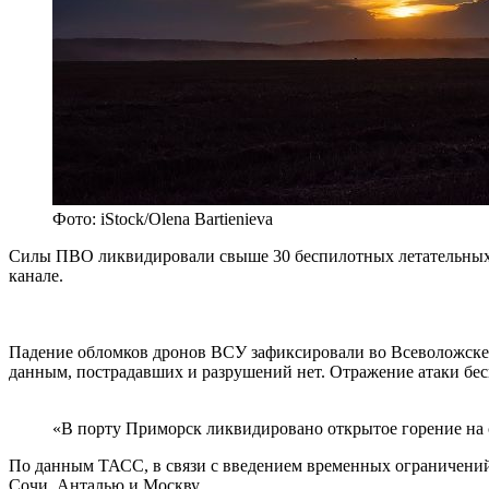
Фото: iStock/Olena Bartienieva
Силы ПВО ликвидировали свыше 30 беспилотных летательных а
канале.
Падение обломков дронов ВСУ зафиксировали во Всеволожске,
данным, пострадавших и разрушений нет. Отражение атаки бе
«В порту Приморск ликвидировано открытое горение на с
По данным ТАСС, в связи с введением временных ограничений 
Сочи, Анталью и Москву.