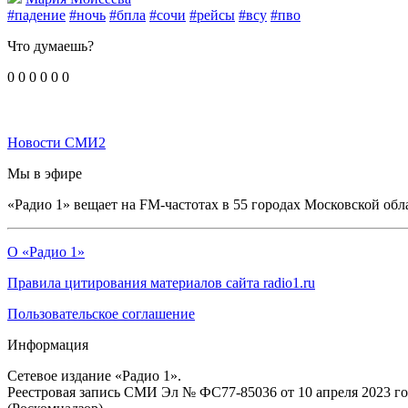
#падение
#ночь
#бпла
#сочи
#рейсы
#всу
#пво
Что думаешь?
0
0
0
0
0
0
Новости СМИ2
Мы в эфире
«Радио 1» вещает на FM-частотах в 55 городах Московской обл
О «Радио 1»
Правила цитирования материалов сайта radio1.ru
Пользовательское соглашение
Информация
Сетевое издание «Радио 1».
Реестровая запись СМИ Эл № ФС77-85036 от 10 апреля 2023 г