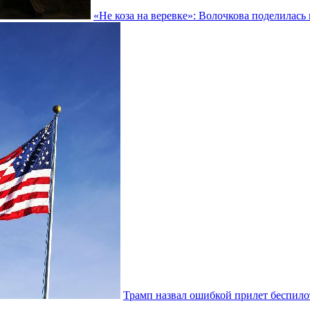
«Не коза на веревке»: Волочкова поделилас
Трамп назвал ошибкой прилет беспил