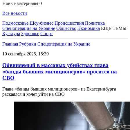
Новые материалы
0
Все новости
Подмосковье
Шоу-бизнес
Происшествия
Политика
Спецоперация на Украине
Общество
Экономика
ЕЩЕ ТЕМЫ
Культура
Здоровье
Спорт
Главная
Рубрики
Спецоперация на Украине
10 сентября 2025, 15:39
Обвиняемый в массовых убийствах глава
«банды бывших милиционеров» просится на
СВО
Глава «банды бывших милиционеров» из Екатеринбурга
раскаялся и хочет уйти на СВО