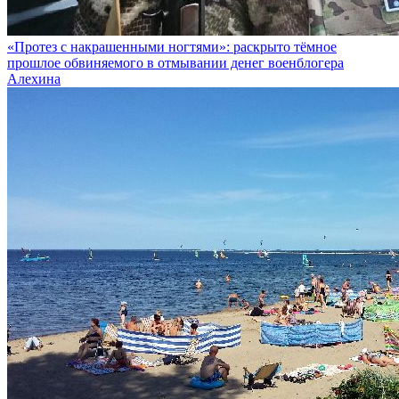
«Протез с накрашенными ногтями»: раскрыто тёмное
прошлое обвиняемого в отмывании денег военблогера
Алехина