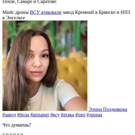
Пензе, Самаре и Саратове
Mash: дроны
ВСУ атаковали
завод Кремний в Брянске и НПЗ
в Энгельсе
Элина Позднякова
#завод
#бпла
#аппарат
#всу
#атака
#пво
#дроны
Что думаешь?