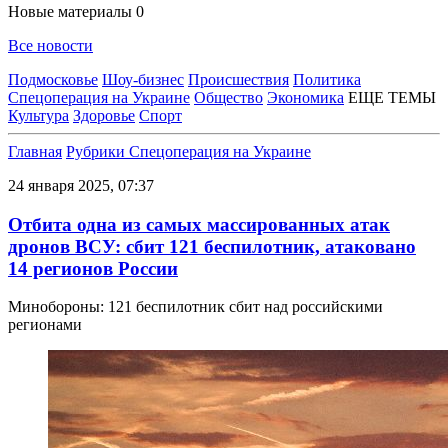
Новые материалы
0
Все новости
Подмосковье
Шоу-бизнес
Происшествия
Политика
Спецоперация на Украине
Общество
Экономика
ЕЩЕ ТЕМЫ
Культура
Здоровье
Спорт
Главная
Рубрики
Спецоперация на Украине
24 января 2025, 07:37
Отбита одна из самых массированных атак
дронов ВСУ: сбит 121 беспилотник, атаковано
14 регионов России
Минобороны: 121 беспилотник сбит над российскими
регионами