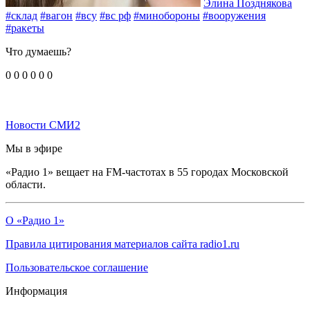
Элина Позднякова
#склад
#вагон
#всу
#вс рф
#минобороны
#вооружения
#ракеты
Что думаешь?
0
0
0
0
0
0
Новости СМИ2
Мы в эфире
«Радио 1» вещает на FM-частотах в 55 городах Московской
области.
О «Радио 1»
Правила цитирования материалов сайта radio1.ru
Пользовательское соглашение
Информация